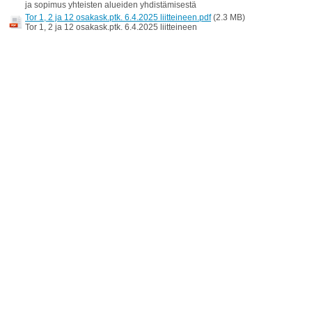
ja sopimus yhteisten alueiden yhdistämisestä
Tor 1, 2 ja 12 osakask.ptk. 6.4.2025 liitteineen.pdf
(2.3 MB)
Tor 1, 2 ja 12 osakask.ptk. 6.4.2025 liitteineen