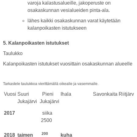
varoja kalastusalueille, jakoperuste on
osakaskunnan vesialueiden pinta-ala.
lähes kaikki osakaskunnan varat käytetään
kalanpoikasten istutukseen
5. Kalanpoikasten istutukset
Taulukko
Kalanpoikasten istutukset vuosittain osakaskunnan alueelle
Tarkastele taulukkoa vierittämällä oikealle ja vasemmalle.
Vuosi
Suuri
Pieni
Ihala
Savonkaita
Riitjärvi
Jukajärvi
Jukajärvi
2017
siika
2500
200
2018
taimen
kuha