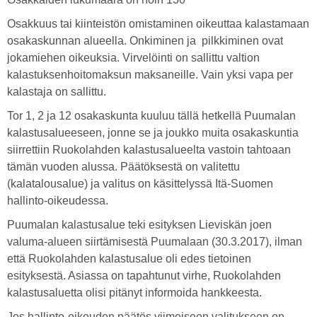
Osakkuus tai kiinteistön omistaminen oikeuttaa kalastamaan
osakaskunnan alueella. Onkiminen ja pilkkiminen ovat
jokamiehen oikeuksia. Virvelöinti on sallittu valtion
kalastuksenhoitomaksun maksaneille. Vain yksi vapa per
kalastaja on sallittu.
Tor 1, 2 ja 12 osakaskunta kuuluu tällä hetkellä Puumalan
kalastusalueeseen, jonne se ja joukko muita osakaskuntia
siirrettiin Ruokolahden kalastusalueelta vastoin tahtoaan
tämän vuoden alussa. Päätöksestä on valitettu
(kalatalousalue) ja valitus on käsittelyssä Itä-Suomen
hallinto-oikeudessa.
Puumalan kalastusalue teki esityksen Lieviskän joen
valuma-alueen siirtämisestä Puumalaan (30.3.2017), ilman
että Ruokolahden kalastusalue oli edes tietoinen
esityksestä. Asiassa on tapahtunut virhe, Ruokolahden
kalastusaluetta olisi pitänyt informoida hankkeesta.
Jos hallinto-oikeuden päätös viimeiseen valitukseen on