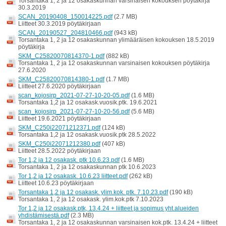
Torsantaka 1, 2 ja 12 osakaskunnan varsinaisen kokouksen pöytäkirja
30.3.2019
SCAN_20190408_150014225.pdf
(2.7 MB)
Liitteet 30.3.2019 pöytäkirjaan
SCAN_20190527_204810466.pdf
(943 kB)
Torsantaka 1, 2 ja 12 osakaskunnan ylimääräisen kokouksen 18.5.2019
pöytäkirja
SKM_C25820070814370-1.pdf
(882 kB)
Torsantaka 1, 2 ja 12 osakaskunnan varsinaisen kokouksen pöytäkirja
27.6.2020
SKM_C25820070814380-1.pdf
(1.7 MB)
Liitteet 27.6.2020 pöytäkirjaan
scan_kojosirp_2021-07-27-10-20-05.pdf
(1.6 MB)
Torsantaka 1,2 ja 12 osakask.vuosik.ptk. 19.6.2021
scan_kojosirp_2021-07-27-10-20-56.pdf
(5.6 MB)
Liitteet 19.6.2021 pöytäkirjaan
SKM_C250i22071212371.pdf
(124 kB)
Torsantaka 1,2 ja 12 osakask.vuosik.ptk 28.5.2022
SKM_C250i22071212380.pdf
(407 kB)
Liitteet 28.5.2022 pöytäkirjaan
Tor 1,2 ja 12 osakask. ptk 10.6.23.pdf
(1.6 MB)
Torsantaka 1, 2 ja 12 osakaskunnan ptk 10.6.2023
Tor 1,2 ja 12 osakask. 10.6.23 liitteet.pdf
(262 kB)
Liitteet 10.6.23 pöytäkirjaan
Torsantaka 1,2 ja 12 osakask. ylim.kok. ptk. 7.10.23.pdf
(190 kB)
Torsantaka 1, 2 ja 12 osakask. ylim.kok.ptk 7.10.2023
Tor 1,2 ja 12 osakask.ptk, 13.4.24 + liitteet ja sopimus yht.alueiden
yhdistämisestä.pdf
(2.3 MB)
Torsantaka 1, 2 ja 12 osakaskunnan varsinaisen kok.ptk. 13.4.24 + liitteet