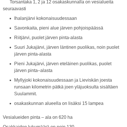
Torsantaka 1, 2 ja 12 osakaskunnalla on vesialueita
seuraavasti
Ihalanjärvi kokonaisuudessaan
Savonkaita, pieni alue järven pohjoispäässä
Riitjärvi, puolet järven pinta-alasta
Suuri Jukajärvi, järven läntinen puolikas, noin puolet
järven pinta-alasta
Pieni Jukajärvi, järven eteläinen puolikas, puolet
järven pinta–alasta
Myllyjoki kokonaisuudessaan ja Lieviskän joesta
runsaan kilometrin pätkä joen yläjuoksulta sisältäen
Suulammit.
osakaskunnan alueella on lisäksi 15 lampea
Vesialueiden pinta – ala on 620 ha
Osakkaiden lukumäärä on noin 130