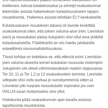
kielteinen, tulevat kalatalousalue ja siirretyt osakaskunnat
tekemään asiasta hakemuksen kalatalousalueen rajojen
muutoksesta. Hakemus asiasta tehdään ELY-keskukselle.
Kalastusalueen muutoksen takana oli tavoite keskittää
osakaskunnat siten, että jokien valuma-alue (mm. Lieviskän
joen) ja nousukalan pääsy kutujokiin olisi ollut aina yhdellä
kalastusalueella. Päätöksellä on siis haettu jalokalalle
esteettömiä nousumahdollisuuksia.
Tässä kohtaa on todettava se, että etteivät esim. Lieviskän
joen valuma-alueella toimet kutukalan noususta molempiin
Jukajärviin ole olleet vähimmässäkään määrin riippuvaisia
Tor 10, 11 ja Tor 1,2 ja 12 osakaskuntien toimista. Lievistän
uittopato olisi voitu purkaa jo vuosikymmeniä sitten ja
Lieviskän joki ruopata nousukalalle sopivaksi jos vain
HALUA asian hoitamiseksi olisi ollut.
Hoitokunta pitää osakaskunnan ajan tasalla asiassa
tapahtuvista muutoksista.