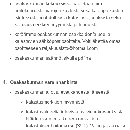
osakaskunnan kokouksissa päätetään mm.
hoitokunnasta, varojen käytöstä sekä kalanpoikasten
istutuksista, mahdollisista kalastusrajoituksista sekä
kalastusmerkkien myynnistä ja hinnoista
keräämme osakaskunnan osakkaiden/alueella
kalastavien sähköpostiosoitteita. Voit lähettää omasi
osoitteeseen raijakuusisto@hotmail.com
osakaskunnan säännöt sivulla pdf:nä
4. Osakaskunnan varainhankinta
osakaskunnan tulot tulevat kahdesta lähteestä
kalastusmerkkien myynnistä
kalastusalueelta tulevista ns. viehekorvauksista.
Näiden varojen alkuperä on valtion
kalastuksenhoitomaksu (39 €). Valtio jakaa näitä