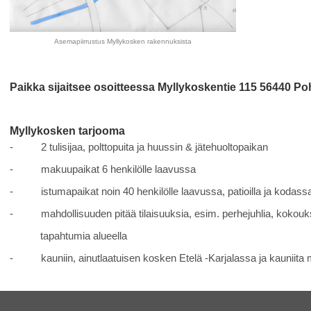
Asemapiirrustus Myllykosken rakennuksista
Paikka sijaitsee osoitteessa Myllykoskentie 115 56440 Poh
Myllykosken tarjooma
- 2 tulisijaa, polttopuita ja huussin & jätehuoltopaikan
- makuupaikat 6 henkilölle laavussa
- istumapaikat noin 40 henkilölle laavussa, patioilla ja kodass
- mahdollisuuden pitää tilaisuuksia, esim. perhejuhlia, kokouks
tapahtumia alueella
- kauniin, ainutlaatuisen kosken Etelä -Karjalassa ja kauniita