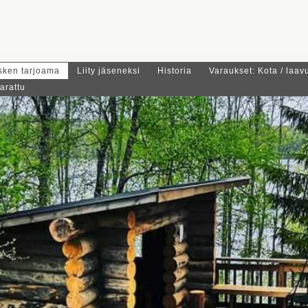
sken tarjoama
Liity jäseneksi
Historia
Varaukset: Kota / laav
arattu