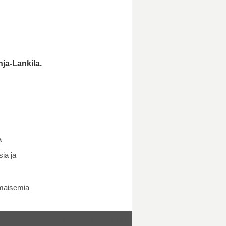
ja-Lankila.
a
ia ja
 maisemia
Tehty Yhdistysavaimella