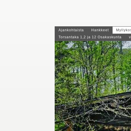
Ajankohtaista
Hankkeet
Myllyko
Torsantaka 1,2 ja 12 Osakaskunta
v