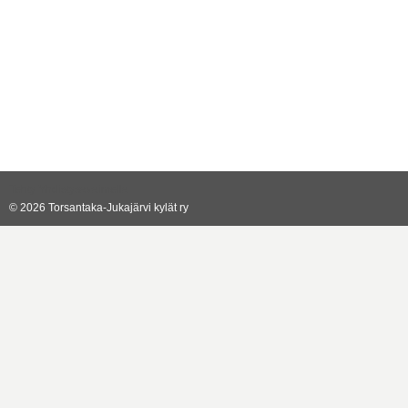
Tehty Yhdistysavaimella
©
2026 Torsantaka-Jukajärvi kylät ry