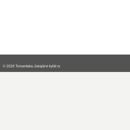
Tehty Yhdistysavaimella
©
2026 Torsantaka-Jukajärvi kylät ry